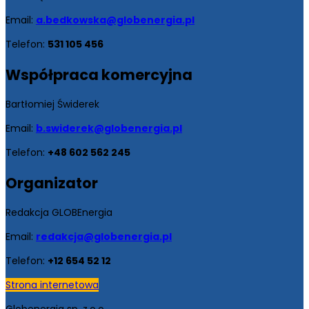
Email:
a.bedkowska@globenergia.pl
Telefon:
531 105 456
Współpraca
komercyjna
Bartłomiej Świderek
Email:
b.swiderek@globenergia.pl
Telefon:
+48 602 562 245
Organizator
Redakcja GLOBEnergia
Email:
redakcja@globenergia.pl
Telefon:
+12 654 52 12
Strona internetowa