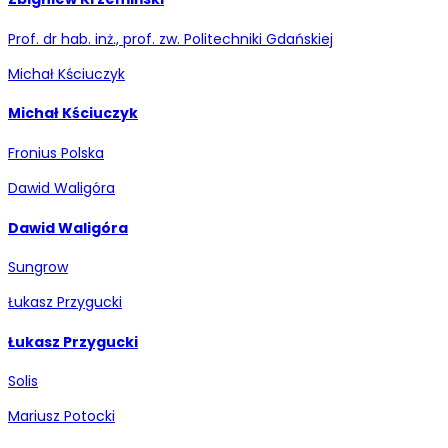
Prof. dr hab. inż., prof. zw. Politechniki Gdańskiej
Michał Kściuczyk
Michał Kściuczyk
Fronius Polska
Dawid Waligóra
Dawid Waligóra
Sungrow
Łukasz Przygucki
Łukasz Przygucki
Solis
Mariusz Potocki