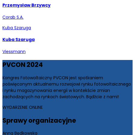
Przemysław Brzywcy
Corab S.A.
Kuba Szaruga
Kuba Szaruga
Viessmann
PV
CON 2024
Kongres Fotowoltaiczny PVCON jest spotkaniem
poświęconym aktualnemu rozwojowi rynku fotowoltaicznego
i rynku magazynowania energii w kontekście zmian
zachodzących na rynkach światowych. Bądźcie z nami!
WYDARZENIE ONLINE
Sprawy
organizacyjne
Anna Będkowska