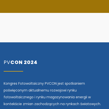
PV
CON 2024
Kongres Fotowoltaiczny PVCON jest spotkaniem
poświęconym aktualnemu rozwojowi rynku
fotowoltaicznego i rynku magazynowania energii w
kontekście zmian zachodzących na rynkach światowych.