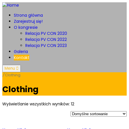
Strona główna
Zarejestruj się!
O kongresie
Relacja PV CON 2020
Relacja PV CON 2022
Relacja PV CON 2023
Galeria
Kontakt
Menu
/
Clothing
Clothing
Wyświetlanie wszystkich wyników: 12