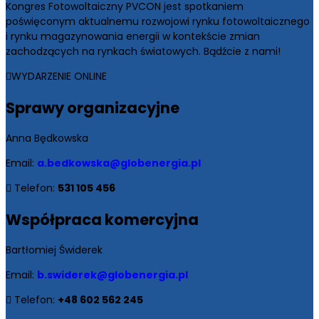
Kongres Fotowoltaiczny PVCON jest spotkaniem
poświęconym aktualnemu rozwojowi rynku fotowoltaicznego
i rynku magazynowania energii w kontekście zmian
zachodzących na rynkach światowych. Bądźcie z nami!
WYDARZENIE ONLINE
Sprawy
organizacyjne
Anna Będkowska
Email:
a.bedkowska@globenergia.pl
Telefon:
531 105 456
Współpraca
komercyjna
Bartłomiej Świderek
Email:
b.swiderek@globenergia.pl
Telefon:
+48 602 562 245