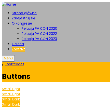
Strona główna
Zarejestruj się!
O kongresie
Relacja PV CON 2020
Relacja PV CON 2022
Relacja PV CON 2023
Galeria
Kontakt
Menu
/
Shortcodes
Buttons
Small Light
Small Light
Small Dark
Small Dark