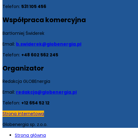
Telefon:
531 105 456
Współpraca
komercyjna
Bartłomiej Świderek
Email:
b.swiderek@globenergia.pl
Telefon:
+48 602 562 245
Organizator
Redakcja GLOBEnergia
Email:
redakcja@globenergia.pl
Telefon:
+12 654 52 12
Strona internetowa
Globenergia sp. z.o.o.
Strona główna