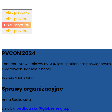
Tekst przycisku.
Tekst przycisku.
Tekst przycisku.
Tekst przycisku.
PV
CON 2024
Kongres Fotowoltaiczny PVCON jest spotkaniem poświęconym 
światowych. Bądźcie z nami!
WYDARZENIE ONLINE
Sprawy
organizacyjne
Anna Będkowska
Email:
a.bedkowska@globenergia.pl